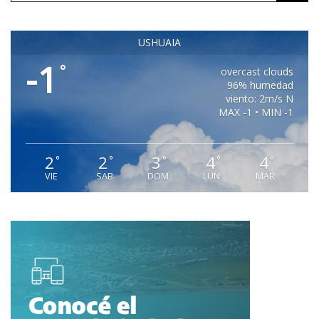
USHUAIA
-1
°
overcast clouds
96% humedad
viento: 2m/s N
MAX -1 • MIN -1
2
2
3
4
4
°
°
°
°
°
VIE
SAB
DOM
LUN
MAR