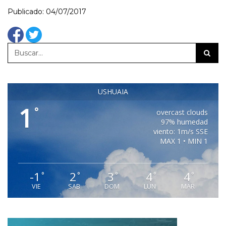
Publicado: 04/07/2017
USHUAIA
1
°
overcast clouds
97% humedad
viento: 1m/s SSE
MAX 1 • MIN 1
-1
2
3
4
4
°
°
°
°
°
VIE
SAB
DOM
LUN
MAR