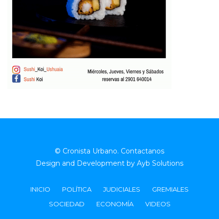
© Cronista Urbano.
Contactanos
Design and Development by
Ayb Solutions
INICIO
POLÍTICA
JUDICIALES
GREMIALES
SOCIEDAD
ECONOMÍA
VIDEOS