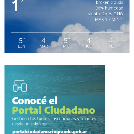
1
°
broken clouds
96% humedad
viento: 2m/s ONO
MAX 1 • MIN 1
5
4
5
4
4
°
°
°
°
°
LUN
MAR
MIE
JUE
VIE