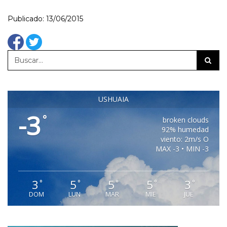
Publicado: 13/06/2015
USHUAIA
-3
°
broken clouds
92% humedad
viento: 2m/s O
MAX -3 • MIN -3
3
5
5
5
3
°
°
°
°
°
DOM
LUN
MAR
MIE
JUE