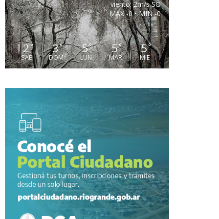
viento: 2m/s SO
MAX -0 • MIN -0
2
3
5
5
5
°
°
°
°
°
SAB
DOM
LUN
MAR
MIE