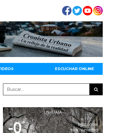
VIDEOS
ESCUCHAR ONLINE
USHUAIA
-0
°
light snow
98% humedad