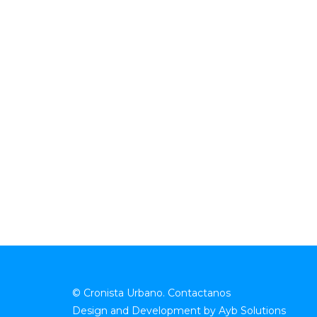
© Cronista Urbano.
Contactanos
Design and Development by
Ayb Solutions