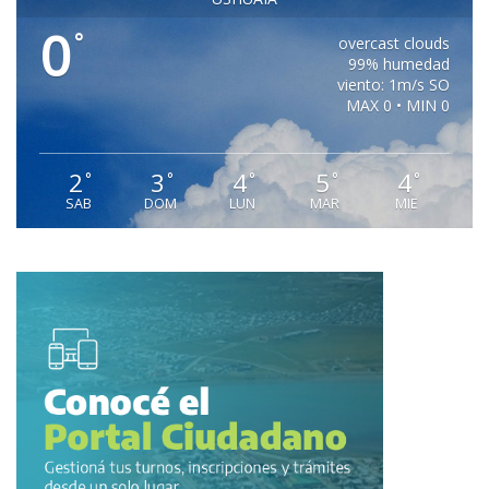
0
°
overcast clouds
99% humedad
viento: 1m/s SO
MAX 0 • MIN 0
2
3
4
5
4
°
°
°
°
°
SAB
DOM
LUN
MAR
MIE