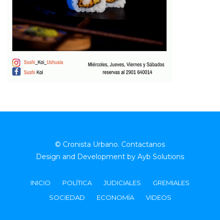
© Cronista Urbano.
Contactanos
Design and Development by
Ayb Solutions
INICIO
POLÍTICA
JUDICIALES
GREMIALES
SOCIEDAD
ECONOMÍA
VIDEOS