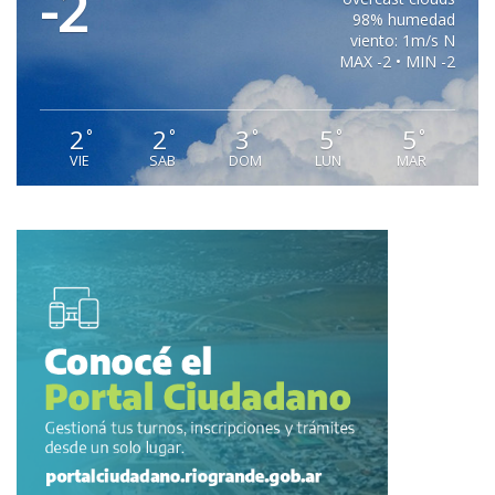
-2
98% humedad
viento: 1m/s N
MAX -2 • MIN -2
2
2
3
5
5
°
°
°
°
°
VIE
SAB
DOM
LUN
MAR