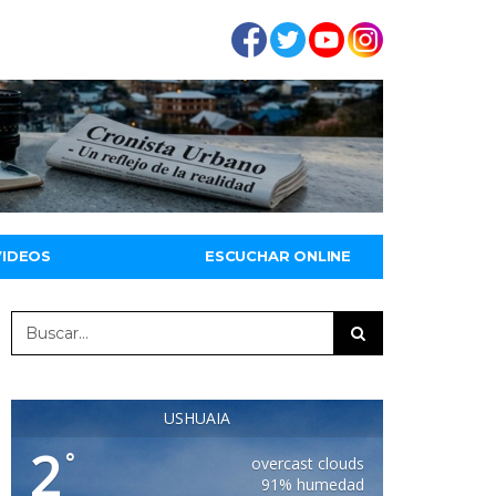
VIDEOS
ESCUCHAR ONLINE
USHUAIA
2
°
overcast clouds
91% humedad