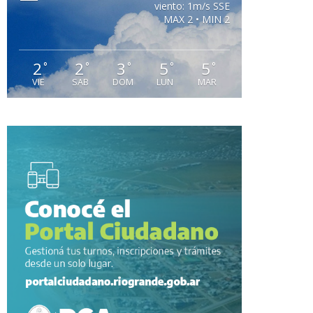
viento: 1m/s SSE
MAX 2 • MIN 2
2
2
3
5
5
°
°
°
°
°
VIE
SAB
DOM
LUN
MAR