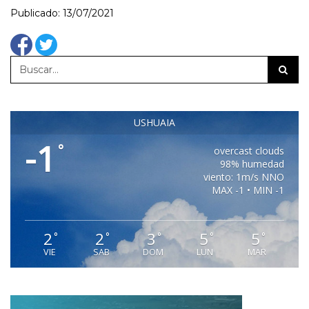
Publicado: 13/07/2021
USHUAIA
-1
°
overcast clouds
98% humedad
viento: 1m/s NNO
MAX -1 • MIN -1
2
2
3
5
5
°
°
°
°
°
VIE
SAB
DOM
LUN
MAR