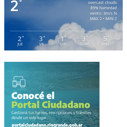
2
°
overcast clouds
89% humedad
viento: 3m/s N
MAX 2 • MIN 2
2
3
1
3
5
°
°
°
°
°
JUE
VIE
SAB
DOM
LUN