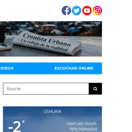
VIDEOS
ESCUCHAR ONLINE
USHUAIA
-2
°
overcast clouds
98% humedad