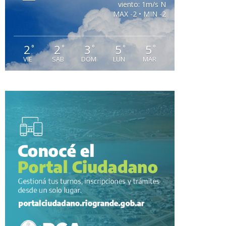
viento: 1m/s N
MAX -2 • MIN -2
2
2
3
5
5
°
°
°
°
°
VIE
SAB
DOM
LUN
MAR