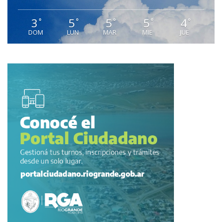
3
5
5
5
4
°
°
°
°
°
DOM
LUN
MAR
MIE
JUE