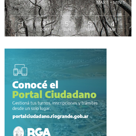
MAX 1 • MIN 1
-1
3
5
5
4
°
°
°
°
°
SAB
DOM
LUN
MAR
MIE