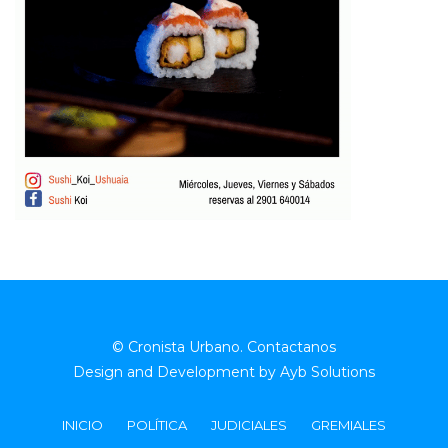
© Cronista Urbano.
Contactanos
Design and Development by
Ayb Solutions
INICIO
POLÍTICA
JUDICIALES
GREMIALES