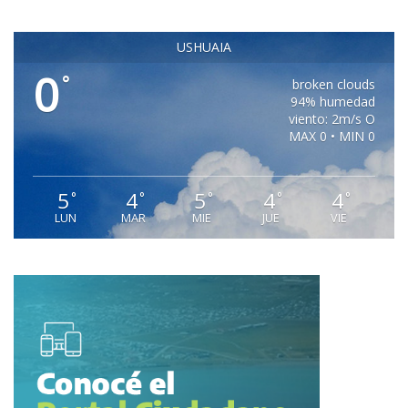
USHUAIA
0
°
broken clouds
94% humedad
viento: 2m/s O
MAX 0 • MIN 0
5
4
5
4
4
°
°
°
°
°
LUN
MAR
MIE
JUE
VIE