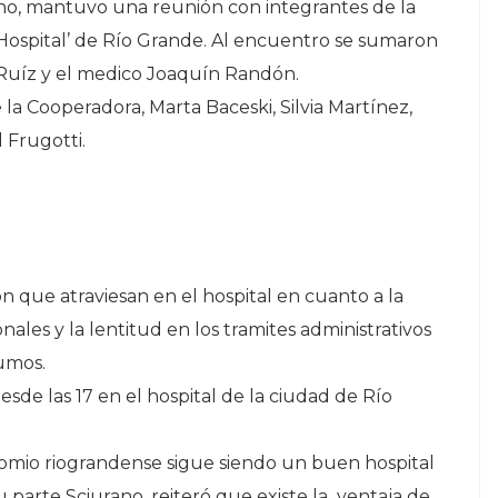
no, mantuvo una reunión con integrantes de la
 Hospital’ de Río Grande. Al encuentro se sumaron
ar Ruíz y el medico Joaquín Randón.
 la Cooperadora, Marta Baceski, Silvia Martínez,
l Frugotti.
n que atraviesan en el hospital en cuanto a la
ionales y la lentitud en los tramites administrativos
umos.
sde las 17 en el hospital de la ciudad de Río
comio riograndense sigue siendo un buen hospital
 parte Sciurano, reiteró que existe la ventaja de