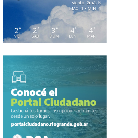
viento: 2m/s N
MAX -1 • MIN -1
2
2
3
4
4
°
°
°
°
°
VIE
SAB
DOM
LUN
MAR