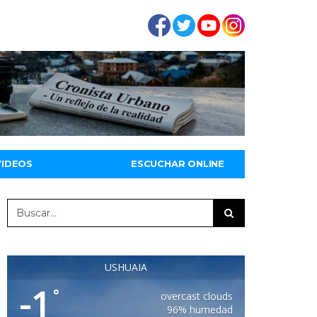
VIDEOS
ESCUCHAR ONLINE
USHUAIA
-1
°
overcast clouds
96% humedad