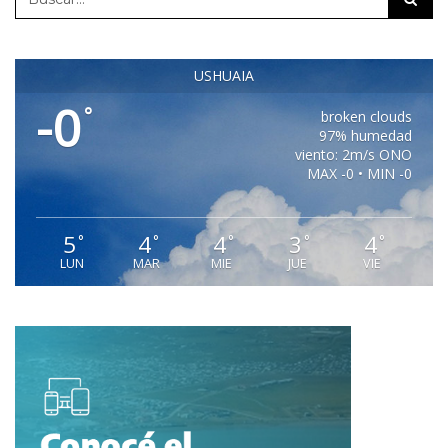
USHUAIA
-0
°
broken clouds
97% humedad
viento: 2m/s ONO
MAX -0 • MIN -0
5
4
4
3
4
°
°
°
°
°
LUN
MAR
MIE
JUE
VIE