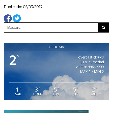
Publicado: 05/03/2017
USHUAIA
2
°
overcast clouds
81% humedad
viento: 4m/s SSO
MAX 2 • MIN 2
1
3
5
5
2
°
°
°
°
°
SAB
DOM
LUN
MAR
MIE