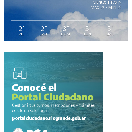
viento: 1m/s N
MAX -2 • MIN -2
2
2
3
5
5
°
°
°
°
°
VIE
SAB
DOM
LUN
MAR