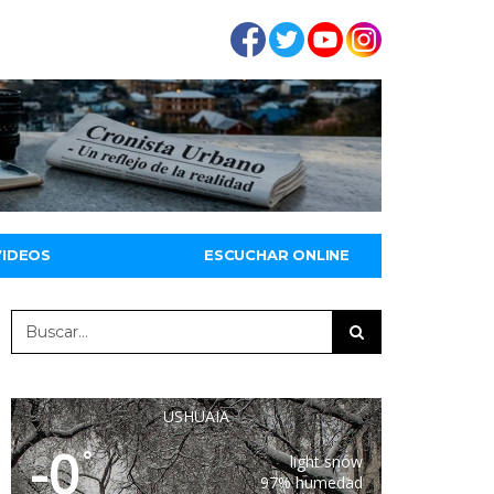
VIDEOS
ESCUCHAR ONLINE
USHUAIA
-0
°
light snow
97% humedad