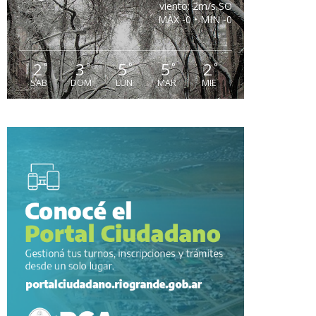
viento: 2m/s SO
MAX -0 • MIN -0
2
3
5
5
2
°
°
°
°
°
SAB
DOM
LUN
MAR
MIE