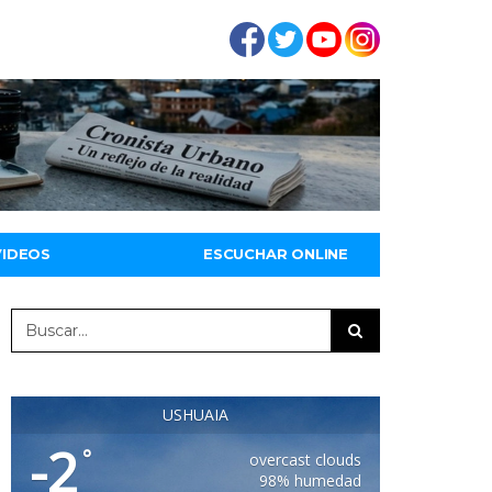
VIDEOS
ESCUCHAR ONLINE
USHUAIA
-2
°
overcast clouds
98% humedad