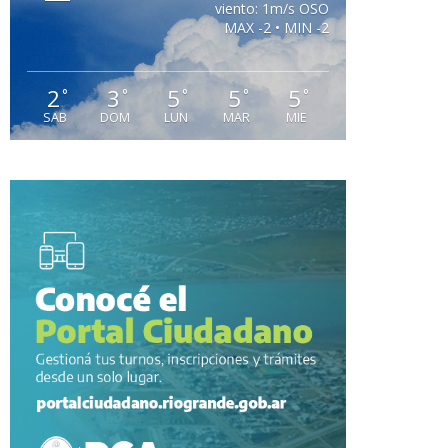
viento: 1m/s OSO
MAX -2 • MIN -2
2
3
5
5
5
°
°
°
°
°
SAB
DOM
LUN
MAR
MIE