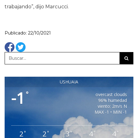
trabajando”, dijo Marcucci.
Publicado: 22/10/2021
USHUAIA
-1
°
overcast clouds
96% humedad
viento: 2m/s N
MAX -1 • MIN -1
2
2
3
4
4
°
°
°
°
°