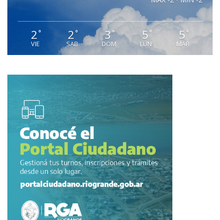
2
2
3
5
5
°
°
°
°
°
VIE
SAB
DOM
LUN
MAR