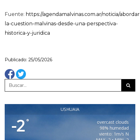
Fuente:
https://agendamalvinas.com.ar/noticia/abordar
la-cuestion-malvinas-desde-una-perspectiva-
historica-y-juridica
Publicado: 25/05/2026
USHUAIA
-2
°
overcast clouds
98% humedad
viento: 1m/s N
MAX -2 • MIN -2