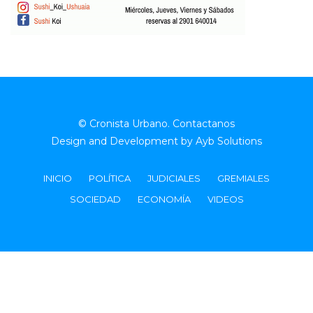
© Cronista Urbano.
Contactanos
Design and Development by
Ayb Solutions
INICIO
POLÍTICA
JUDICIALES
GREMIALES
SOCIEDAD
ECONOMÍA
VIDEOS