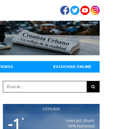
VIDEOS
ESCUCHAR ONLINE
USHUAIA
-1
°
overcast clouds
96% humedad