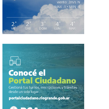
viento: 2m/s N
MAX -1 • MIN -1
2
2
3
4
4
°
°
°
°
°
VIE
SAB
DOM
LUN
MAR