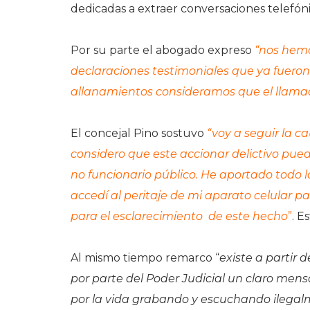
dedicadas a extraer conversaciones telefóni
Por su parte el abogado expreso
“nos hemo
declaraciones testimoniales que ya fueron 
allanamientos consideramos que el llamad
El concejal Pino sostuvo
“voy a seguir la c
considero que este accionar delictivo pued
no funcionario público. He aportado todo lo
accedí al peritaje de mi aparato celular p
para el esclarecimiento de este hecho
”
. E
Al mismo tiempo remarco “
existe a partir 
por parte del Poder Judicial un claro mens
por la vida grabando y escuchando ilegalm