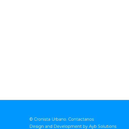
© Cronista Urbano.
Contactanos
Design and Development by
Ayb Solutions