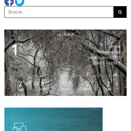
USHUAIA
1
°
snow
97% humedad
viento: 3m/s SSO
MAX 1 • MIN 1
2
3
5
5
2
°
°
°
°
°
SAB
DOM
LUN
MAR
MIE