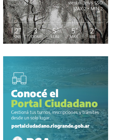
viento: 3m/s SSO
MAX 2 • MIN 2
2
3
5
5
2
°
°
°
°
°
SAB
DOM
LUN
MAR
MIE