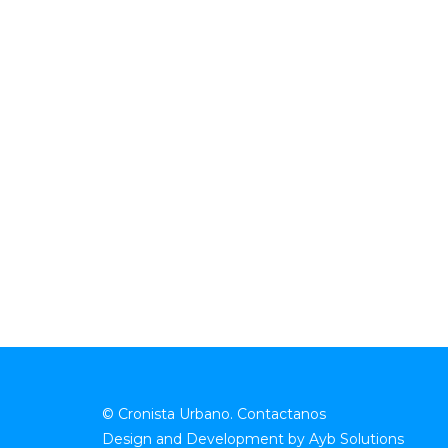
© Cronista Urbano.
Contactanos
Design and Development by
Ayb Solutions