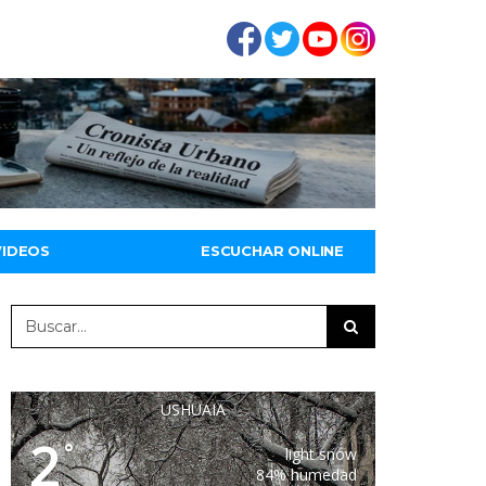
VIDEOS
ESCUCHAR ONLINE
USHUAIA
2
°
light snow
84% humedad